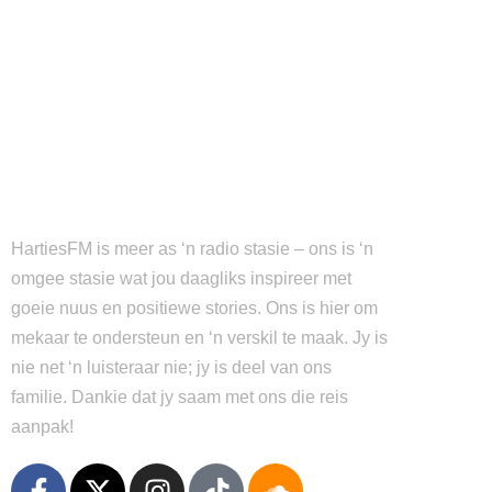
HartiesFM is meer as ‘n radio stasie – ons is ‘n
omgee stasie wat jou daagliks inspireer met
goeie nuus en positiewe stories. Ons is hier om
mekaar te ondersteun en ‘n verskil te maak. Jy is
nie net ‘n luisteraar nie; jy is deel van ons
familie. Dankie dat jy saam met ons die reis
aanpak!