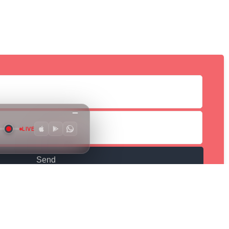
LIVE
Send