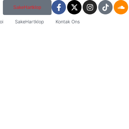
SakeHartklop
oi
SakeHartklop
Kontak Ons